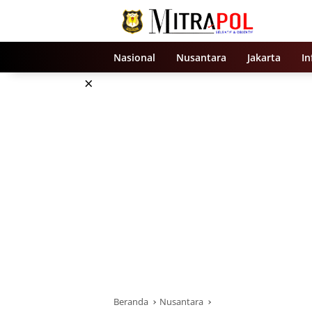
Langsung
ke
konten
Nasional
Nusantara
Jakarta
In
×
Beranda
Nusantara