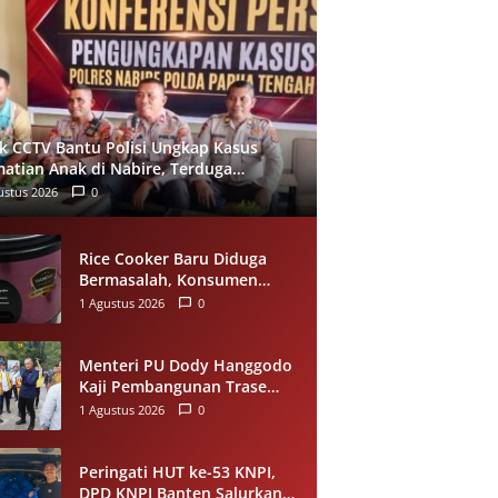
ak CCTV Bantu Polisi Ungkap Kasus
atian Anak di Nabire, Terduga
mankan Kurang dari 24 Jam
ustus 2026
0
Rice Cooker Baru Diduga
Bermasalah, Konsumen
Samarinda Minta Miyako
1 Agustus 2026
0
Lakukan Evaluasi
Menteri PU Dody Hanggodo
Kaji Pembangunan Trase
Baru Kelok 44 Agam Usai
1 Agustus 2026
0
Longsor, Utamakan
Keselamatan Pengguna Jalan
Peringati HUT ke-53 KNPI,
DPD KNPI Banten Salurkan