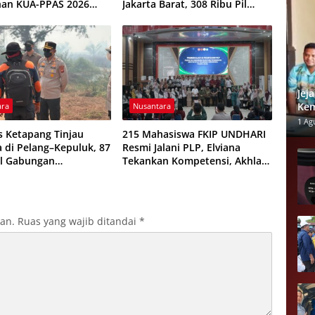
han KUA-PPAS 2026
Jakarta Barat, 308 Ribu Pil
isepakati
Zenith Gagal Beredar
Jej
Kem
ara
Nusantara
Dia
1 Ag
s Ketapang Tinjau
215 Mahasiswa FKIP UNDHARI
a di Pelang–Kepuluk, 87
Resmi Jalani PLP, Elviana
l Gabungan
Tekankan Kompetensi, Akhlak
kan Padamkan Api
Mulia, dan Profesionalisme
Calon Guru
kan.
Ruas yang wajib ditandai
*