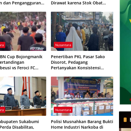
n dan Pengangguran
Dirawat karena Stok Obat
ali
Habis
ara
Nusantara
HBN Cup Bojongmanik
Penertiban PKL Pasar Sako
Pertandingan
Disorot, Pedagang
beusi vs Feroci FC
Pertanyakan Konsistensi
Dihentikan
Pengawasan dan Dugaan
Pungutan
ara
Nusantara
abupaten Sukabumi
Polisi Musnahkan Barang Bukti
erda Disabilitas,
Home Industri Narkoba di