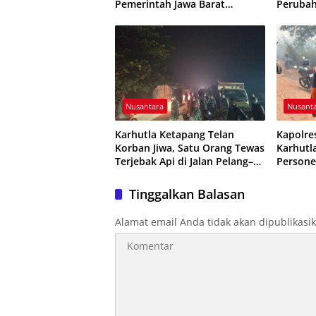
Pemerintah Jawa Barat
Peruba
Evaluasi Sistem Kerja
Resmi D
Nusantara
Nusant
Karhutla Ketapang Telan
Kapolre
Korban Jiwa, Satu Orang Tewas
Karhutl
Terjebak Api di Jalan Pelang–
Persone
Kepuluk
Dikerah
Tinggalkan Balasan
Alamat email Anda tidak akan dipublikasi