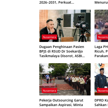
2026–2031, Perkuat
Menuru
Pembinaan Karakter Generasi
Terkend
Muda
Nusantara
Nusant
Dugaan Penghinaan Pasien
Laga P
BPJS di RSUD Dr Soekardjo
Ricuh, 
Tasikmalaya Disorot, ASBI
Parakan
Foundation Desak Evaluasi
Sempat 
Etika Pelayanan
Nusantara
Nusant
Pekerja Outsourcing Garut
DPRD K
Sampaikan Aspirasi, Minta
Sahkan P