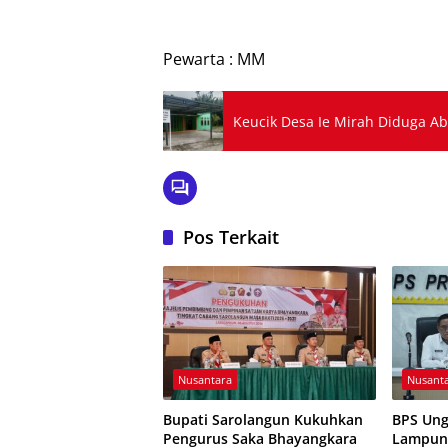
Pewarta : MM
Keucik Desa Ie Mirah Diduga A
Pos Terkait
Nusantara
Nusant
Bupati Sarolangun Kukuhkan
BPS Ung
Pengurus Saka Bhayangkara
Lampung