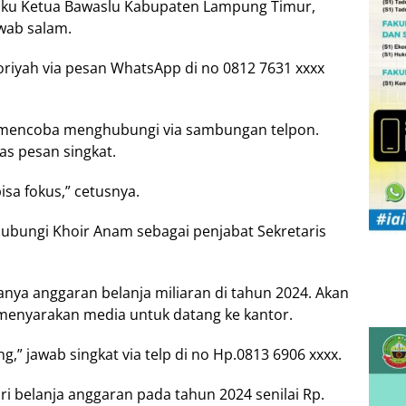
elaku Ketua Bawaslu Kabupaten Lampung Timur,
wab salam.
oriyah via pesan WhatsApp di no 0812 7631 xxxx
li mencoba menghubungi via sambungan telpon.
s pesan singkat.
sa fokus,” cetusnya.
bungi Khoir Anam sebagai penjabat Sekretaris
anya anggaran belanja miliaran di tahun 2024. Akan
menyarakan media untuk datang ke kantor.
g,” jawab singkat via telp di no Hp.0813 6906 xxxx.
i belanja anggaran pada tahun 2024 senilai Rp.