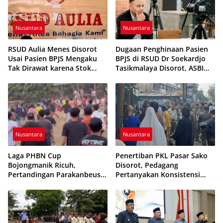
Nusantara
Nusantara
RSUD Aulia Menes Disorot
Dugaan Penghinaan Pasien
Usai Pasien BPJS Mengaku
BPJS di RSUD Dr Soekardjo
Tak Dirawat karena Stok
Tasikmalaya Disorot, ASBI
Obat Habis
Foundation Desak Evaluasi
Etika Pelayanan
Nusantara
Nusantara
Laga PHBN Cup
Penertiban PKL Pasar Sako
Bojongmanik Ricuh,
Disorot, Pedagang
Pertandingan Parakanbeusi
Pertanyakan Konsistensi
vs Feroci FC Sempat
Pengawasan dan Dugaan
Dihentikan
Pungutan