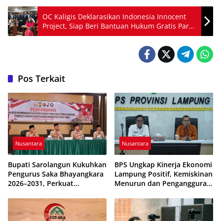
OC Kaligis Deklarasikan Indonesia Innocent
Project, Siap Beri Bantuan Hukum Gratis Para
Pencari Keadilan
Pos Terkait
Nusantara
Nusantara
Bupati Sarolangun Kukuhkan
BPS Ungkap Kinerja Ekonomi
Pengurus Saka Bhayangkara
Lampung Positif, Kemiskinan
2026–2031, Perkuat
Menurun dan Pengangguran
Pembinaan Karakter
Terkendali
Generasi Muda