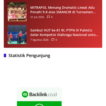
MITRAPOL Menang Dramatis Lewat Adu
Penalti 9-8 atas SMANCIR di Turnamen
HUT Ke-81 RI Kecamatan Cirinten
31 Juli 2026
0
Sambut HUT ke-81 RI, PTPN IV PalmCo
Gelar Kompetisi Olahraga Nasional untuk
Perkuat Soliditas Karyawan
7 Agustus 2026
0
Statistik Pengunjung