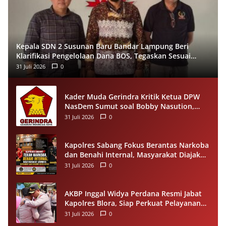
Kepala SDN 2 Susunan Baru Bandar Lampung Beri
Klarifikasi Pengelolaan Dana BOS, Tegaskan Sesuai
Juknis
31 Juli 2026
0
Kader Muda Gerindra Kritik Ketua DPW
NasDem Sumut soal Bobby Nasution,
Singgung Polemik Walk Out Paripurna
31 Juli 2026
0
DPRD
Kapolres Sabang Fokus Berantas Narkoba
dan Benahi Internal, Masyarakat Diajak
Dukung Proses Penegakan Hukum
31 Juli 2026
0
AKBP Inggal Widya Perdana Resmi Jabat
Kapolres Blora, Siap Perkuat Pelayanan
Publik dan Kamtibmas
31 Juli 2026
0