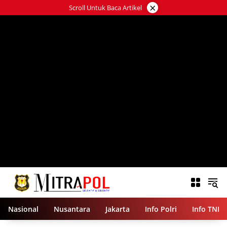
Langsung
×
Scroll Untuk Baca Artikel
ke
konten
Nasional
Nusantara
Jakarta
Info Polri
Info TNI