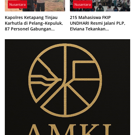
Nusantara
Nusantara
Kapolres Ketapang Tinjau
215 Mahasiswa FKIP
Karhutla di Pelang–Kepuluk,
UNDHARI Resmi Jalani PLP,
87 Personel Gabungan
Elviana Tekankan
Dikerahkan Padamkan Api
Kompetensi, Akhlak Mulia,
dan Profesionalisme Calon
Guru