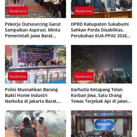
Nusantara
Nusantara
Pekerja Outsourcing Garut
DPRD Kabupaten Sukabumi
Sampaikan Aspirasi, Minta
Sahkan Perda Disabilitas,
Pemerintah Jawa Barat
Perubahan KUA-PPAS 2026
Evaluasi Sistem Kerja
Resmi Disepakati
Nusantara
Nusantara
Polisi Musnahkan Barang
Karhutla Ketapang Telan
Bukti Home Industri
Korban Jiwa, Satu Orang
Narkoba di Jakarta Barat,
Tewas Terjebak Api di Jalan
308 Ribu Pil Zenith Gagal
Pelang–Kepuluk
Beredar