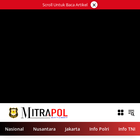
Langsung
×
Scroll Untuk Baca Artikel
ke
konten
Nasional
Nusantara
Jakarta
Info Polri
Info TNI