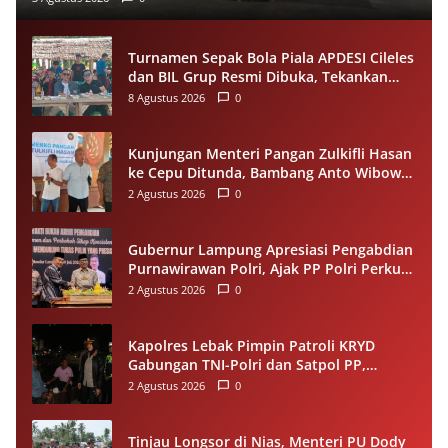
Turnamen Sepak Bola Piala APDESI Cileles
dan BIL Grup Resmi Dibuka, Tekankan
Sportivitas
8 Agustus 2026
0
Kunjungan Menteri Pangan Zulkifli Hasan
ke Cepu Ditunda, Bambang Anto Wibowo
Tetap Salurkan Bantuan kepada Warga
2 Agustus 2026
0
Gubernur Lampung Apresiasi Pengabdian
Purnawirawan Polri, Ajak PP Polri Perkuat
Stabilitas dan Dukung Pembangunan
2 Agustus 2026
0
Daerah
Kapolres Lebak Pimpin Patroli KRYD
Gabungan TNI-Polri dan Satpol PP,
Antisipasi Curanmor hingga Balap Liar
2 Agustus 2026
0
Tinjau Longsor di Nias, Menteri PU Dody