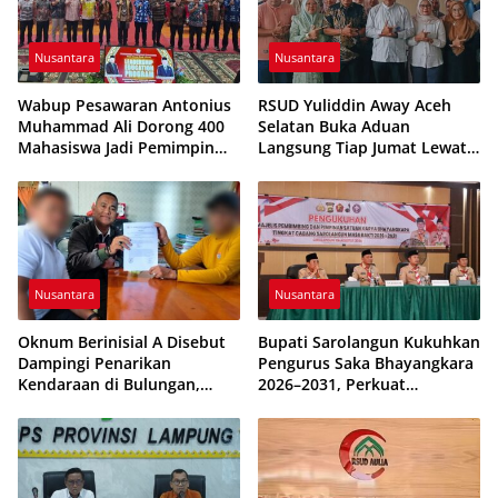
Nusantara
Nusantara
Wabup Pesawaran Antonius
RSUD Yuliddin Away Aceh
Muhammad Ali Dorong 400
Selatan Buka Aduan
Mahasiswa Jadi Pemimpin
Langsung Tiap Jumat Lewat
Adaptif dan Berintegritas
Program JUMALDI
Nusantara
Nusantara
Oknum Berinisial A Disebut
Bupati Sarolangun Kukuhkan
Dampingi Penarikan
Pengurus Saka Bhayangkara
Kendaraan di Bulungan,
2026–2031, Perkuat
Dikabarkan Telah Diproses
Pembinaan Karakter
Generasi Muda