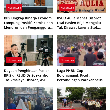
Nusantara
Nusantara
BPS Ungkap Kinerja Ekonomi
RSUD Aulia Menes Disorot
Lampung Positif, Kemiskinan
Usai Pasien BPJS Mengaku
Menurun dan Pengangguran
Tak Dirawat karena Stok
Terkendali
Obat Habis
Nusantara
Nusantara
Dugaan Penghinaan Pasien
Laga PHBN Cup
BPJS di RSUD Dr Soekardjo
Bojongmanik Ricuh,
Tasikmalaya Disorot, ASBI
Pertandingan Parakanbeusi
Foundation Desak Evaluasi
vs Feroci FC Sempat
Etika Pelayanan
Dihentikan