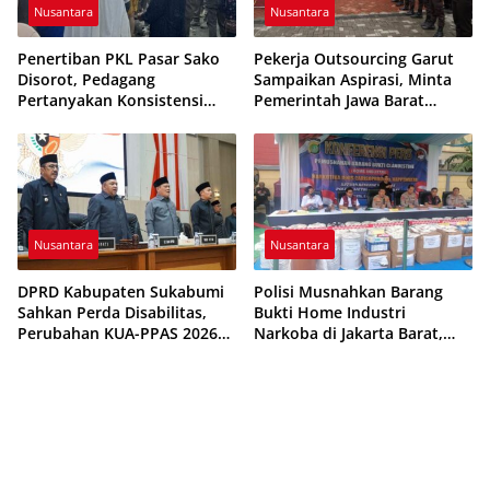
Nusantara
Nusantara
Penertiban PKL Pasar Sako
Pekerja Outsourcing Garut
Disorot, Pedagang
Sampaikan Aspirasi, Minta
Pertanyakan Konsistensi
Pemerintah Jawa Barat
Pengawasan dan Dugaan
Evaluasi Sistem Kerja
Pungutan
Nusantara
Nusantara
DPRD Kabupaten Sukabumi
Polisi Musnahkan Barang
Sahkan Perda Disabilitas,
Bukti Home Industri
Perubahan KUA-PPAS 2026
Narkoba di Jakarta Barat,
Resmi Disepakati
308 Ribu Pil Zenith Gagal
Beredar